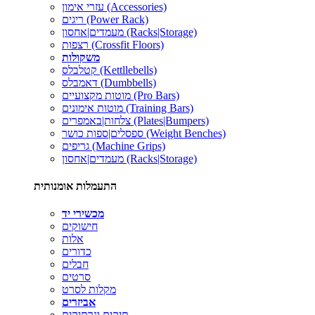
עזרי אימון (Accessories)
ריגים (Power Rack)
מעמדים|אחסון (Racks|Storage)
רצפות (Crossfit Floors)
משקולות
קטלבלס (Kettllebells)
דאמבלס (Dumbbells)
מוטות מקצועיים (Pro Bars)
מוטות אימונים (Training Bars)
צלחות|באמפרים (Plates|Bumpers)
ספסלים|ספות כושר (Weight Benches)
גריפים (Machine Grips)
מעמדים|אחסון (Racks|Storage)
התעמלות אומנותית
מכשירי יד
חישוקים
אלות
כדורים
חבלים
סרטים
מקלות לסרט
אביזרים
תיקים ונרתיקים