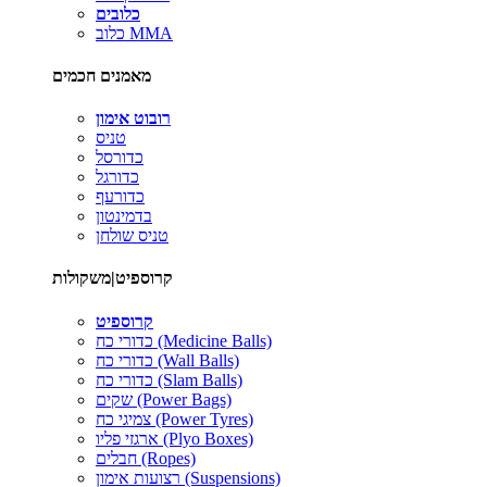
כלובים
כלוב MMA
מאמנים חכמים
רובוט אימון
טניס
כדורסל
כדורגל
כדורעף
בדמינטון
טניס שולחן
קרוספיט|משקולות
קרוספיט
כדורי כח (Medicine Balls)
כדורי כח (Wall Balls)
כדורי כח (Slam Balls)
שקים (Power Bags)
צמיגי כח (Power Tyres)
ארגזי פליו (Plyo Boxes)
חבלים (Ropes)
רצועות אימון (Suspensions)