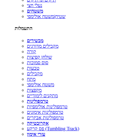
נעלי חצי
משטחים
שטיח|משטח אולימפי
התעמלות
מכשירים
מקבילים מדורגים
קורה
שולחן קפיצות
סוס סמוכות
טבעות
מקבילים
מתח
משטח אולימפי
מקפצות
מתקנים לימודיים
טרמפולינות
טרמפולינות אולימפיות
טרמפולינות אימונים
טרמפולינות אביזרים
אקרובטיקה
פס קרקע (Tumbling Track)
עזרי אימון