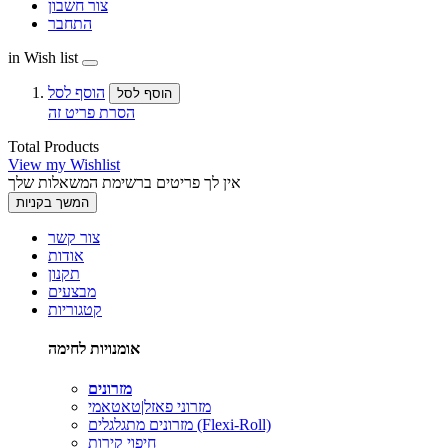
צור חשבון
התחבר
in Wish list
הוסף לסל
הוסף לסל
הסרת פריט זה
Total Products
View my Wishlist
אין לך פריטים ברשימת המשאלות שלך
המשך בקניות
צור קשר
אודות
תקנון
מבצעים
קטגוריות
אומנויות לחימה
מזרונים
מזרוני פאזל|טאטאמי
מזרונים מתגלגלים (Flexi-Roll)
חיפוי קירות