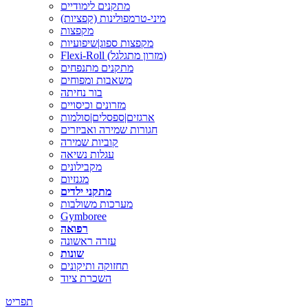
מתקנים לימודיים
מיני-טרמפולינות (קפציות)
מקפצות
מקפצות ספוג|שיפועיות
Flexi-Roll (מזרון מתגלגל)
מתקנים מתנפחים
משאבות ומפוחים
בור נחיתה
מזרונים וכיסויים
ארגזים|ספסלים|סולמות
חגורות שמירה ואביזרים
קוביות שמירה
עגלות נשיאה
מקבילונים
מגנזיום
מתקני ילדים
מערכות משולבות
Gymboree
רפואה
עזרה ראשונה
שונות
תחזוקה ותיקונים
השכרת ציוד
תפריט