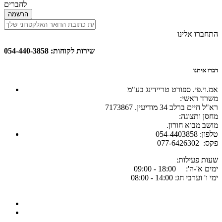
לחברים
הרשמה
התחברו אלינו
שירות לקוחות: 054-440-3858
דברו איתנו
אמ.וי.פי. ספורט טריידינג בע"מ
:משרד ראשי
רא"ל חיים ברלב 34 מודיעין. 7173867
:מחסן ותצוגה
.מושב מבוא חורון
054-4403858 :טלפון
077-6426302 :פקס
:שעות פעילות
ימים א'-ה': 18:00 - 09:00
ימי ו' וערבי חג: 14:00 - 08:00