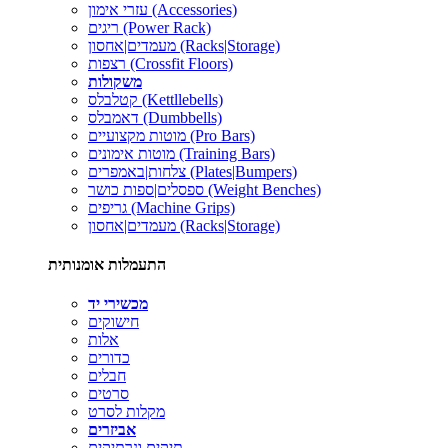
עזרי אימון (Accessories)
ריגים (Power Rack)
מעמדים|אחסון (Racks|Storage)
רצפות (Crossfit Floors)
משקולות
קטלבלס (Kettllebells)
דאמבלס (Dumbbells)
מוטות מקצועיים (Pro Bars)
מוטות אימונים (Training Bars)
צלחות|באמפרים (Plates|Bumpers)
ספסלים|ספות כושר (Weight Benches)
גריפים (Machine Grips)
מעמדים|אחסון (Racks|Storage)
התעמלות אומנותית
מכשירי יד
חישוקים
אלות
כדורים
חבלים
סרטים
מקלות לסרט
אביזרים
תיקים ונרתיקים