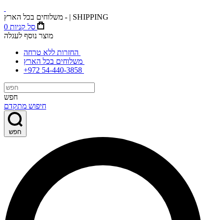
משלוחים בכל הארץ - | SHIPPING
סל קניות
0
מוצר נוסף לעגלה
החזרות ללא טרחה
משלוחים בכל הארץ
+972 54-440-3858
חפש
חיפוש מתקדם
חפש