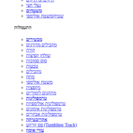
נעלי חצי
משטחים
שטיח|משטח אולימפי
התעמלות
מכשירים
מקבילים מדורגים
קורה
שולחן קפיצות
סוס סמוכות
טבעות
מקבילים
מתח
משטח אולימפי
מקפצות
מתקנים לימודיים
טרמפולינות
טרמפולינות אולימפיות
טרמפולינות אימונים
טרמפולינות אביזרים
אקרובטיקה
פס קרקע (Tumbling Track)
עזרי אימון