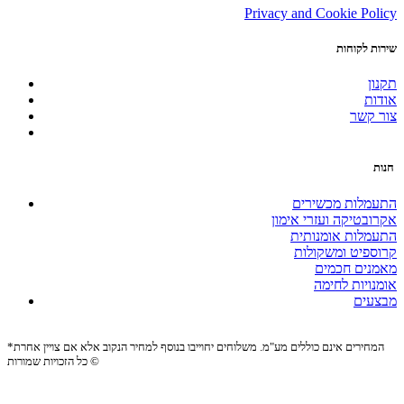
Privacy and Cookie Policy
שירות לקוחות
תקנון
אודות
צור קשר
חנות
התעמלות מכשירים
אקרובטיקה ועזרי אימון
התעמלות אומנותית
קרוספיט ומשקולות
מאמנים חכמים
אומנויות לחימה
מבצעים
*המחירים אינם כוללים מע"מ. משלוחים יחוייבו בנוסף למחיר הנקוב אלא אם צויין אחרת
כל הזכויות שמורות ©
Site by:
Biomedia