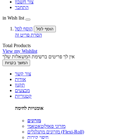
צור חשבון
התחבר
in Wish list
הוסף לסל
הוסף לסל
הסרת פריט זה
Total Products
View my Wishlist
אין לך פריטים ברשימת המשאלות שלך
המשך בקניות
צור קשר
אודות
תקנון
מבצעים
קטגוריות
אומנויות לחימה
מזרונים
מזרוני פאזל|טאטאמי
מזרונים מתגלגלים (Flexi-Roll)
חיפוי קירות