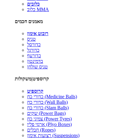
כלובים
כלוב MMA
מאמנים חכמים
רובוט אימון
טניס
כדורסל
כדורגל
כדורעף
בדמינטון
טניס שולחן
קרוספיט|משקולות
קרוספיט
כדורי כח (Medicine Balls)
כדורי כח (Wall Balls)
כדורי כח (Slam Balls)
שקים (Power Bags)
צמיגי כח (Power Tyres)
ארגזי פליו (Plyo Boxes)
חבלים (Ropes)
רצועות אימון (Suspensions)